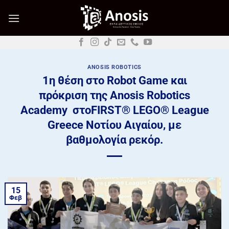
Μετάβαση
στο
περιεχόμενο
ANOSIS ROBOTICS
1η θέση στο Robot Game και
πρόκριση της Anosis Robotics
Academy στοFIRST® LEGO® League
Greece Νοτίου Αιγαίου, με
βαθμολογία ρεκόρ.
15
Φεβ