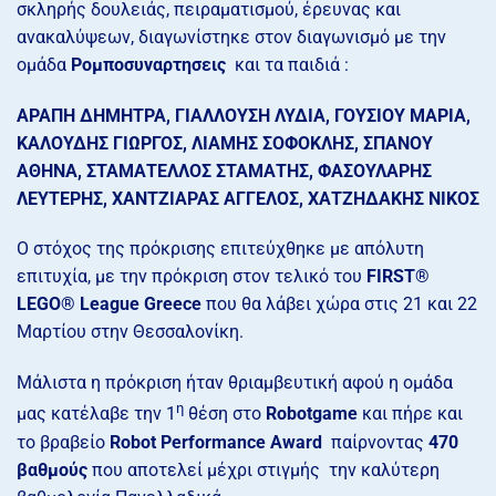
σκληρής δουλειάς, πειραματισμού, έρευνας και
ανακαλύψεων, διαγωνίστηκε στον διαγωνισμό με την
ομάδα
Ρομποσυναρτησεις
και τα παιδιά :
ΑΡΑΠΗ ΔΗΜΗΤΡΑ, ΓΙΑΛΛΟΥΣΗ ΛΥΔΙΑ, ΓΟΥΣΙΟΥ ΜΑΡΙΑ,
ΚΑΛΟΥΔΗΣ ΓΙΩΡΓΟΣ, ΛΙΑΜΗΣ ΣΟΦΟΚΛΗΣ, ΣΠΑΝΟΥ
ΑΘΗΝΑ, ΣΤΑΜΑΤΕΛΛΟΣ ΣΤΑΜΑΤΗΣ, ΦΑΣΟΥΛΑΡΗΣ
ΛΕΥΤΕΡΗΣ, ΧΑΝΤΖΙΑΡΑΣ ΑΓΓΕΛΟΣ, ΧΑΤΖΗΔΑΚΗΣ ΝΙΚΟΣ
Ο στόχος της πρόκρισης επιτεύχθηκε με απόλυτη
επιτυχία, με την πρόκριση στον τελικό του
FIRST®
LEGO® League Greece
που θα λάβει χώρα στις 21 και 22
Μαρτίου στην Θεσσαλονίκη.
Μάλιστα η πρόκριση ήταν θριαμβευτική αφού η ομάδα
η
μας κατέλαβε την 1
θέση στο
Robotgame
και πήρε και
το βραβείο
Robot Performance Award
παίρνοντας
470
βαθμούς
που αποτελεί μέχρι στιγμής την καλύτερη